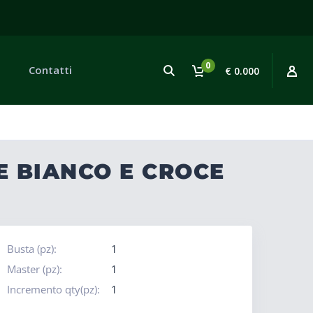
0
Contatti
€ 0.000
E BIANCO E CROCE
Busta (pz):
1
Master (pz):
1
Incremento qty(pz):
1