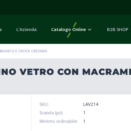
a
L’Azienda
Catalogo Online
B2B SHOP
BIANCO E CROCE CRESIMA
LINO VETRO CON MACRAM
SKU:
LAV214
Scatola (pz):
1
Minimo ordinabile:
1