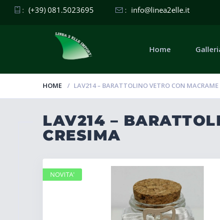
:
(+39) 081.5023695
:
info@linea2elle.it
Home
Galleri
HOME
LAV214 – BARATTOLINO VETRO CON MACRAME 
LAV214 – BARATTO
CRESIMA
NOVITA'