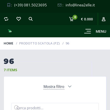
:
(+39) 081.5023695
:
info@linea2elle.it
0
€ 0.000
MENU
HOME
PRODOTTO SCATOLA (PZ)
96
96
7 ITEMS
Mostra filtro