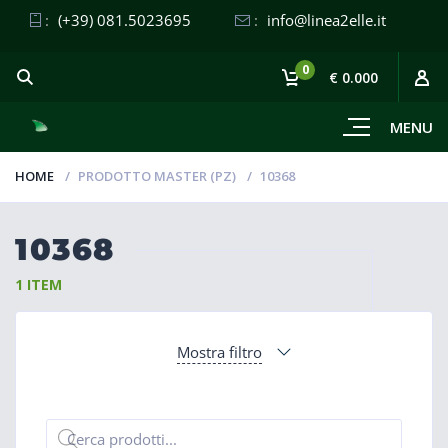
:
(+39) 081.5023695
:
info@linea2elle.it
0
€ 0.000
MENU
HOME
PRODOTTO MASTER (PZ)
10368
10368
1 ITEM
Mostra filtro